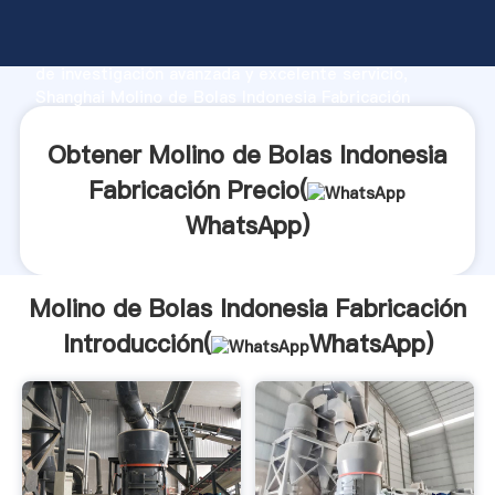
Molino de Bolas Indonesia Fabricación fabricante
Agarrando fuerte capacidad de producción, fuerza
de investigación avanzada y excelente servicio,
Shanghai Molino de Bolas Indonesia Fabricación
proveedor crea el valor y aporta valores a todos los
clientes.
Obtener Molino de Bolas Indonesia
Fabricación Precio(
WhatsApp
)
Molino de Bolas Indonesia Fabricación
Introducción(
WhatsApp
)