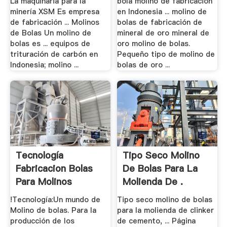
La maquinaria para la
bola molino de fabricación
minería XSM Es empresa
en Indonesia ... molino de
de fabricación ... Molinos
bolas de fabricación de
de Bolas Un molino de
mineral de oro mineral de
bolas es ... equipos de
oro molino de bolas.
trituración de carbón en
Pequeño tipo de molino de
Indonesia; molino ...
bolas de oro ...
Tecnología
Tipo Seco Molino
Fabricacion Bolas
De Bolas Para La
Para Molinos
Molienda De .
!Tecnología:Un mundo de
Tipo seco molino de bolas
Molino de bolas. Para la
para la molienda de clinker
producción de los
de cemento, ... Página