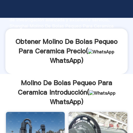
Molino De Bolas Pequeo Para Ceramica fabricante
Agarrando fuerte capacidad de producción, fuerza
de investigación avanzada y excelente servicio,
Shanghai Molino De Bolas Pequeo Para Ceramica
proveedor crea el valor y aporta valores a todos los
clientes.
Obtener Molino De Bolas Pequeo
Para Ceramica Precio(
WhatsApp
)
Molino De Bolas Pequeo Para
Ceramica Introducción(
WhatsApp
)