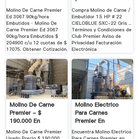
Molino De Carne Premier
Compra Molino de Carne /
Ed 3067 90kg/hora
Embutidor 1.5 HP # 22
Embutidos · Molino De
CIELOBLUE SXC-22 Gris ...
Carne Premier Ed 3067
Términos y Condiciones de
90kg/hora Embutidos $
Club Premier Aviso de
204900 c/u 12 cuotas de $
Privacidad Facturación
17075. Obtener Cotización.
Electrónica
Molino De Carne
Molino Electrico
Premier - $
Para Carnes
190.000 En
Premier En
Mercado .
Mercado .
Molino De Carne Premier
Encuentra Molino Electrico
Usado Precio $ 190.000
Para Carnes Premier en