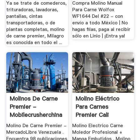
Ya se trate de comederos,
Compra Molino Manual
trituradoras, lavadoras,
Para Carne Wolfox
pantallas, cintas
WF1644 Del #22 - con
transportadoras, o de
envío a todo México | No
plantas completas, molino
hagas filas, paga al recibir
de carne premier, Milagro
sólo en Linio | ¡Entra ya!
es conocida en todo el ...
Molinos De Carne
Molino Eléctrico
Premier -
Para Carnes
Mobilecrusherchina
Premier Cali
Comprar
Molino De Carne Premier -
Molino Electrico Carne
MercadoLibre Venezuela .
Moledor Profesional +
Encuentra 98 publicaciones
Manga Embutidos . Molino