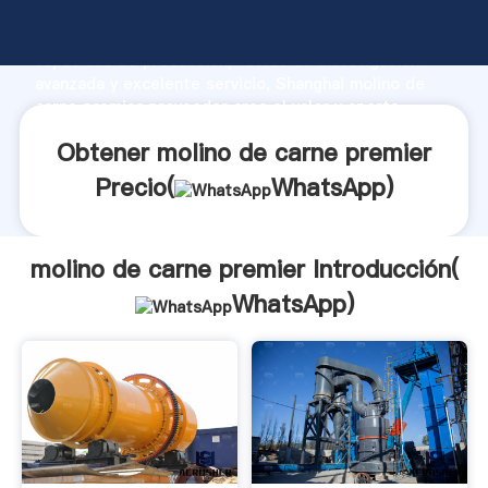
molino de carne premier fabricante Agarrando fuerte
capacidad de producción, fuerza de investigación
avanzada y excelente servicio, Shanghai molino de
carne premier proveedor crea el valor y aporta
valores a todos los clientes.
Obtener molino de carne premier
Precio(
WhatsApp
)
molino de carne premier Introducción(
WhatsApp
)