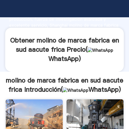
molino de marca fabrica en sud aacute frica
fabricante Agarrando fuerte capacidad de
producción, fuerza de investigación avanzada y
excelente servicio, Shanghai molino de marca fabrica
en sud aacute frica proveedor crea el valor y aporta
valores a todos los clientes.
Obtener molino de marca fabrica en
sud aacute frica Precio(
WhatsApp
)
molino de marca fabrica en sud aacute
frica Introducción(
WhatsApp
)