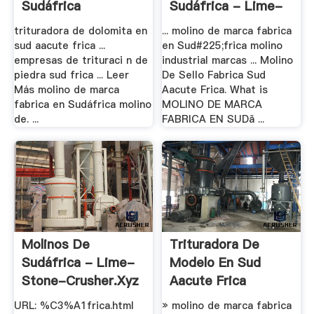
Sudáfrica
Sudáfrica - Lime-
Stone .
trituradora de dolomita en
... molino de marca fabrica
sud aacute frica ...
en Sud#225;frica molino
empresas de trituraci n de
industrial marcas ... Molino
piedra sud frica ... Leer
De Sello Fabrica Sud
Más molino de marca
Aacute Frica. What is
fabrica en Sudáfrica molino
MOLINO DE MARCA
de. ...
FABRICA EN SUDã ...
Molinos De
Trituradora De
Sudáfrica - Lime-
Modelo En Sud
Stone-Crusher.xyz
Aacute Frica
URL: %C3%A1frica.html
» molino de marca fabrica