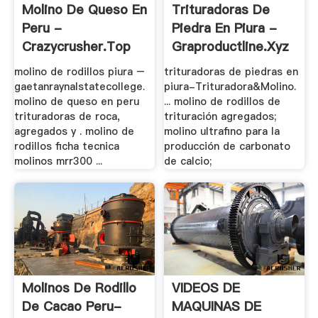
Molino De Queso En
Trituradoras De
Peru -
Piedra En Piura -
Crazycrusher.top
Graproductline.xyz
molino de rodillos piura –
trituradoras de piedras en
gaetanraynalstatecollege.
piura-Trituradora&Molino.
molino de queso en peru
... molino de rodillos de
trituradoras de roca,
trituración agregados;
agregados y . molino de
molino ultrafino para la
rodillos ficha tecnica
producción de carbonato
molinos mrr300 ...
de calcio;
Molinos De Rodillo
VIDEOS DE
De Cacao Peru-
MAQUINAS DE