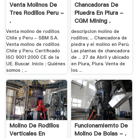
Venta Molinos De
Chancadoras De
Tres Rodillos Peru -
Piuedra En Piura -
.
CGM Mining .
Venta molino de rodillos
descripcion molino de
Chile y Peru - SBM S.A.
rodillos; ... Chancadora de
Venta molino de rodillos
piedra y el molino en Perú.
Chile y Peru. Certificado
Las plantas de chancadora
ISO 9001:2000 CE de la
de ... 27 de Abril y ubicado
UE. Buscar. Inicio ; Quiénes
en Piura, Piura. Venta de
somos ; ...
los ...
Molino De Rodillos
Funcionamiemto De
Verticales En
Molino De Bolas - .