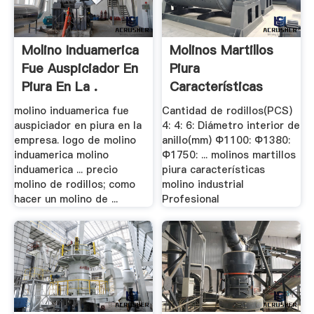
Molino Induamerica
Molinos Martillos
Fue Auspiciador En
Piura
Piura En La .
Características
Molino .
molino induamerica fue
Cantidad de rodillos(PCS)
auspiciador en piura en la
4: 4: 6: Diámetro interior de
empresa. logo de molino
anillo(mm) Ф1100: Ф1380:
induamerica molino
Ф1750: ... molinos martillos
induamerica ... precio
piura características
molino de rodillos; como
molino industrial
hacer un molino de ...
Profesional