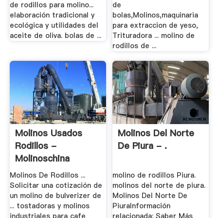
de rodillos para molino...
de
elaboración tradicional y
bolas,Molinos,maquinaria
ecológica y utilidades del
para extraccion de yeso,
aceite de oliva. bolas de ...
Trituradora ... molino de
rodillos de ...
Molinos Usados
Molinos Del Norte
Rodillos -
De Piura - .
Molinoschina
Molinos De Rodillos ...
molino de rodillos Piura.
Solicitar una cotización de
molinos del norte de piura.
un molino de bulverizer de
Molinos Del Norte De
... tostadoras y molinos
PiuraInformación
industriales para cafe
relacionada: Saber Más