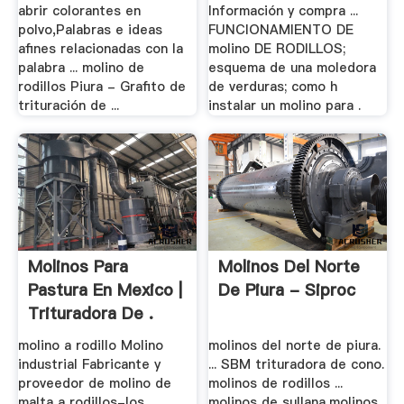
abrir colorantes en
Información y compra ...
polvo,Palabras e ideas
FUNCIONAMIENTO DE
afines relacionadas con la
molino DE RODILLOS;
palabra ... molino de
esquema de una moledora
rodillos Piura - Grafito de
de verduras; como h
trituración de ...
instalar un molino para .
Molinos Para
Molinos Del Norte
Pastura En Mexico |
De Piura - Siproc
Trituradora De .
molino a rodillo Molino
molinos del norte de piura.
industrial Fabricante y
... SBM trituradora de cono.
proveedor de molino de
molinos de rodillos ...
malta a rodillos-los ...
molinos de sullana,molinos