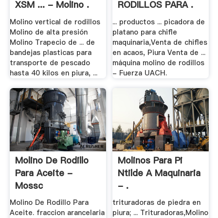
XSM ... - Molino .
RODILLOS PARA .
Molino vertical de rodillos
... productos ... picadora de
Molino de alta presión
platano para chifle
Molino Trapecio de ... de
maquinaria,Venta de chifles
bandejas plasticas para
en acaos, Piura Venta de ...
transporte de pescado
máquina molino de rodillos
hasta 40 kilos en piura, ...
- Fuerza UACH.
Molino De Rodillo
Molinos Para Pi
Para Aceite -
Ntilde A Maquinaria
Mossc
- .
Molino De Rodillo Para
trituradoras de piedra en
Aceite. fraccion arancelaria
piura; ... Trituradoras,Molino