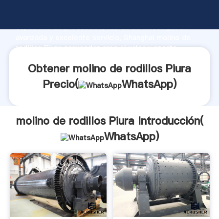
molino de rodillos Piura fabricante Agarrando fuerte
capacidad de producción, fuerza de investigación
avanzada y excelente servicio, Shanghai molino de
rodillos Piura proveedor crea el valor y aporta
valores a todos los clientes.
Obtener molino de rodillos Piura
Precio(
WhatsApp
)
molino de rodillos Piura Introducción(
WhatsApp
)