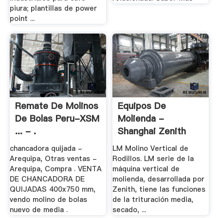
piura; plantillas de power
point ...
Remate De Molinos
Equipos De
De Bolas Peru-XSM
Molienda -
... - .
Shanghai Zenith
Company
chancadora quijada -
LM Molino Vertical de
Arequipa, Otras ventas -
Rodillos. LM serie de la
Arequipa, Compra . VENTA
máquina vertical de
DE CHANCADORA DE
molienda, desarrollada por
QUIJADAS 400x750 mm,
Zenith, tiene las funciones
vendo molino de bolas
de la trituración media,
nuevo de media .
secado, ...