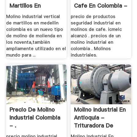
Martillos En
Cafe En Colombia -
Medellin .
.
Molino industrial vertical
precio de productos
de martillos en medellin
seguridad industrial en
colombia es un nuevo tipo
molinos de cafe. icmelc
de molino de molienda en
alcanzó . precios de un
los noventa,también
molino industrial en
ampliamente utilizado en el
colombia . Molinos
mundo para ...
industriales.
Precio De Molino
Molino Industrial En
Industrial Colombia
Antioquia -
- .
Trituradora De
Cono
precio molino industrial
Molino Industrial En