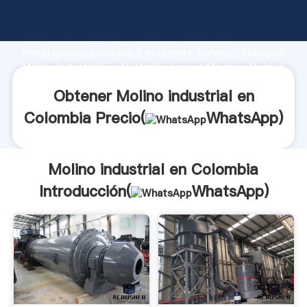
Molino industrial en Colombia fabricante Agarrando
fuerte capacidad de producción, fuerza de
investigación avanzada y excelente servicio, Shanghai
Molino industrial en Colombia proveedor crea el valor
y aporta valores a todos los clientes.
Obtener Molino industrial en
Colombia Precio(
WhatsApp
)
Molino industrial en Colombia
Introducción(
WhatsApp
)