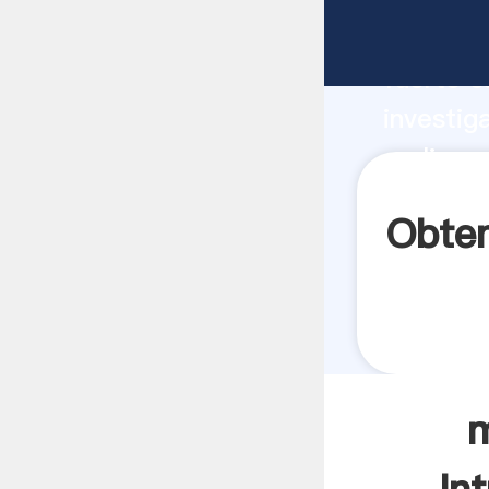
molino r
fuerte c
investig
molino r
aporta v
Obten
m