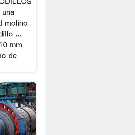
RODILLOS
 una
ad molino
llo ...
 10 mm
ino de