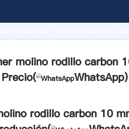
odillo carbon 10 mm fabricante Agarra
apacidad de producción, fuerza de
ación avanzada y excelente servicio, Sh
odillo carbon 10 mm proveedor crea el 
alores a todos los clientes.
er molino rodillo carbon
Precio(
WhatsApp
)
olino rodillo carbon 10 