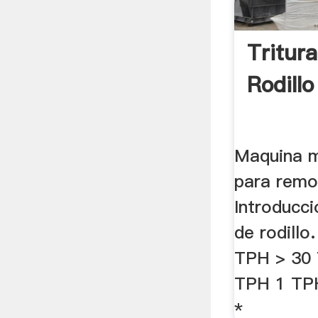
Tritur
Rodillo
Maquina m
para remov
Introducci
de rodillo
TPH > 30 
TPH 1 TPH
*