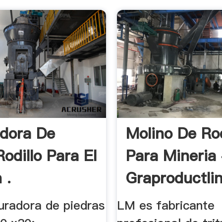
adora De
Molino De Rod
odillo Para El
Para Mineria
 .
Graproductli
turadora de piedras
LM es fabricante