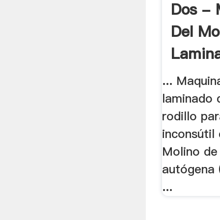
Dos - 
Del Mo
Lamina
... Maquin
laminado 
rodillo pa
inconsútil 
Molino de
autógena 
...