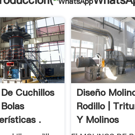
troducción(
WhatsA
 De Cuchillos
Diseño Molin
 Bolas
Rodillo | Trit
rísticas .
Y Molinos