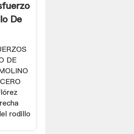
sfuerzo
lo De
FUERZOS
O DE
 MOLINO
ACERO
Flórez
trecha
el rodillo