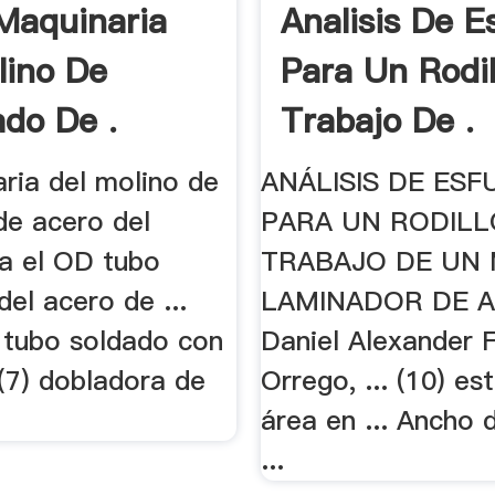
Maquinaria
Analisis De E
lino De
Para Un Rodil
do De .
Trabajo De .
aria del molino de
ANÁLISIS DE ES
de acero del
PARA UN RODILL
ra el OD tubo
TRABAJO DE UN
del acero de ...
LAMINADOR DE 
 tubo soldado con
Daniel Alexander 
(7) dobladora de
Orrego, ... (10) es
área en ... Ancho d
...