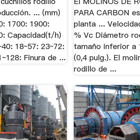
cuchillos rodillo
El MOLINOS DE 
oducción. ... (mm)
PARA CARBON es
0: 1700: 1900:
planta ... Velocid
0: Capacidad(t/h)
% Vc Diámetro rodi
~40: 18~57: 23~72:
tamaño inferior a
~128: Finura de ...
(0,4 pulg.). El mol
rodillo de ...