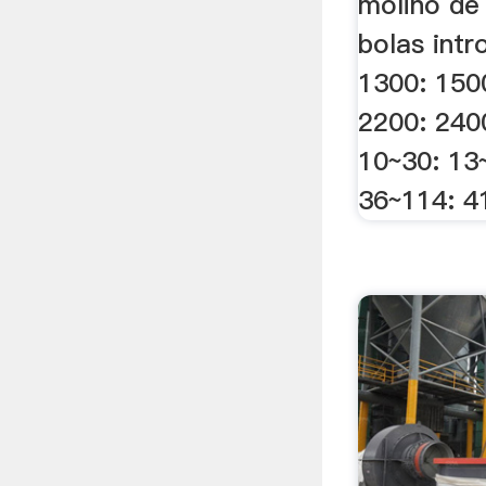
molino de 
bolas intr
1300: 150
2200: 240
10~30: 13
36~114: 41