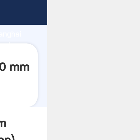
ndo
anghai
valor y
 10 mm
mm