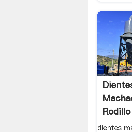
Diente
Macha
Rodillo
Carbo
dientes m