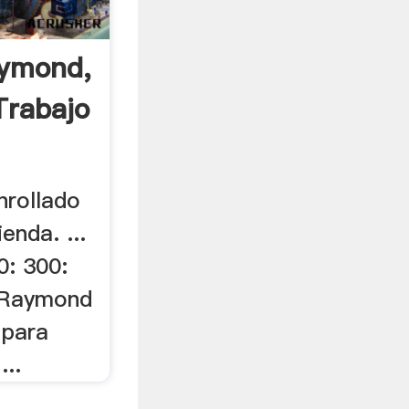
aymond,
Trabajo
enrollado
enda. ...
0: 300:
e Raymond
 para
...