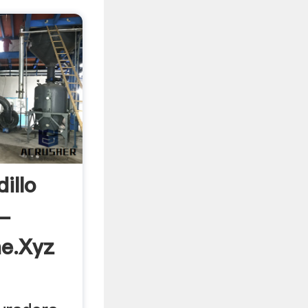
illo
 -
ne.xyz