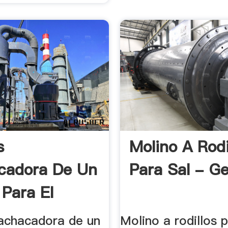
s
Molino A Rodi
cadora De Un
Para Sal - Ge
 Para El
n
achacadora de un
Molino a rodillos p