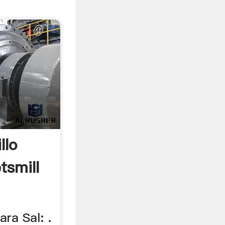
llo
tsmill
ara Sal: .