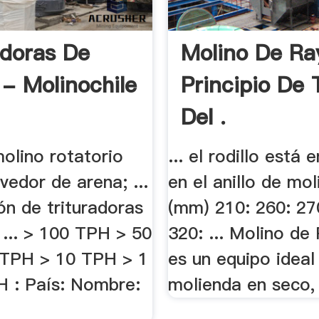
adoras De
Molino De R
 - Molinochile
Principio De 
Del .
olino rotatorio
... el rodillo está 
edor de arena; ...
en el anillo de moli
ón de trituradoras
(mm) 210: 260: 27
. ... > 100 TPH > 50
320: ... Molino d
TPH > 10 TPH > 1
es un equipo ideal
 : País: Nombre:
molienda en seco, 