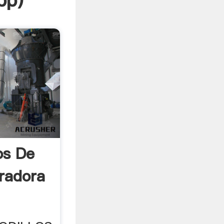
pp
)
os De
uradora