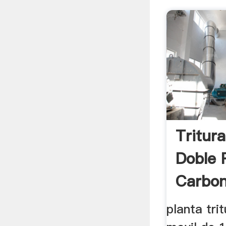
Tritur
Doble R
Carbon
planta tri