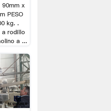
.. 90mm x
mm PESO
 kg. .
 a rodillo
lino a ...