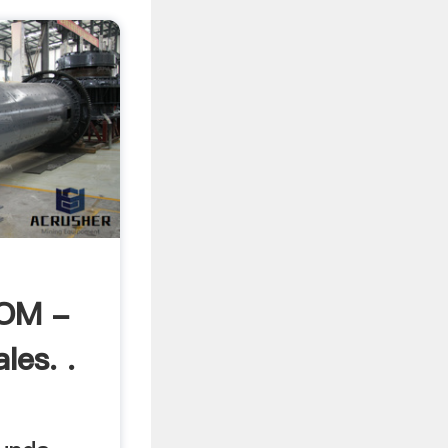
OM -
les. .