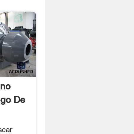
ino
ogo De
scar