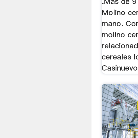
.Más de 9
Molino ce
mano. Com
molino ce
relaciona
cereales l
Casinuevo