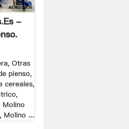
.es -
enso.
ra, Otras
de pienso,
e cereales,
trico,
, Molino
 Molino ...