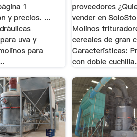
página 1
proveedores ¿Qui
n y precios. ...
vender en SoloStoc
dráulicas
Molinos triturador
 para uva y
cereales de gran c
 molinos para
Caracteristicas: 
..
con doble cuchilla.