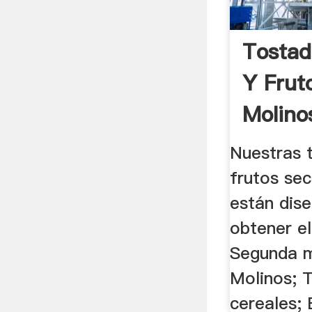
Tostad
Y Frut
Molino
Nuestras 
frutos sec
están dis
obtener el
Segunda m
Molinos; 
cereales;