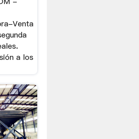
OM -
pra-Venta
segunda
ales.
sión a los