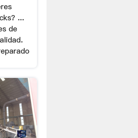
eres
ks? ...
es de
alidad.
Preparado