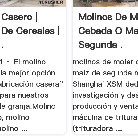
 Casero |
Molinos De M
 De Cereales |
Cebada O Ma
.
Segunda .
 · El molino
molinos de moler 
 la mejor opción
maiz de segunda 
abricación casera"
Shanghai XSM dedi
 para nuestros
investigación y des
de granja.Molino
producción y venta
o, molino
máquina de tritura
olino ...
(trituradora ...