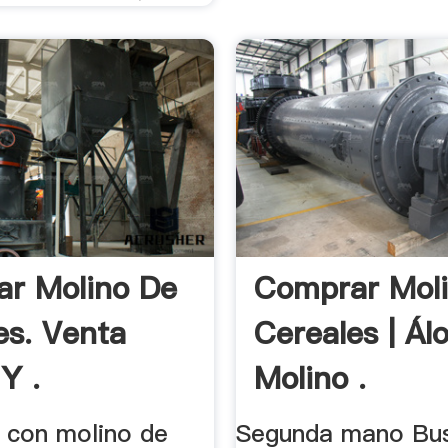
r Molino De
Comprar Mol
es. Venta
Cereales | Ál
Y .
Molino .
 con molino de
Segunda mano Bu