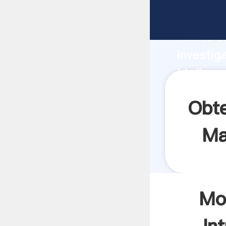
Molinos
fuerte c
investig
Molinos
valor y 
Obte
Ma
Mo