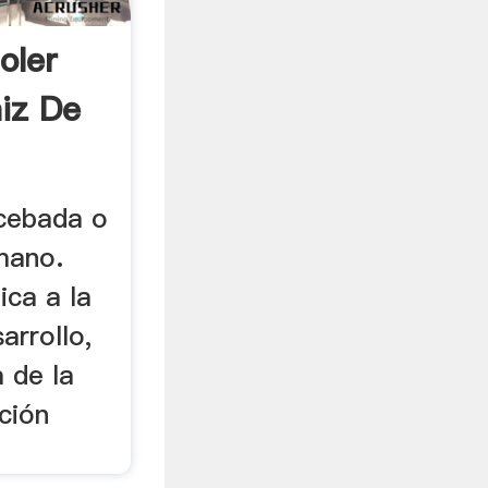
oler
iz De
cebada o
mano.
ca a la
arrollo,
 de la
ción