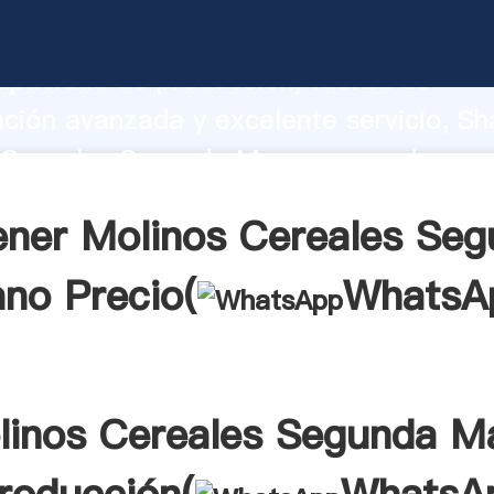
 Cereales Segunda Mano fabricante Ag
apacidad de producción, fuerza de
ación avanzada y excelente servicio, Sh
 Cereales Segunda Mano proveedor cre
aporta valores a todos los clientes.
ner Molinos Cereales Se
no Precio(
WhatsA
linos Cereales Segunda M