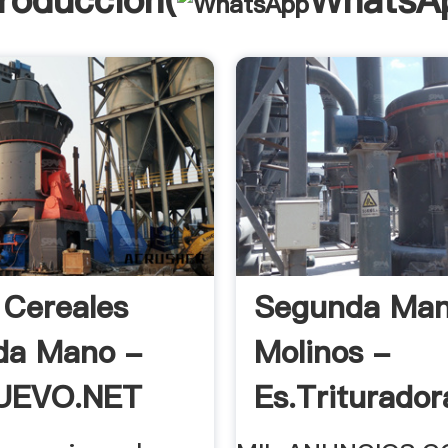
troducción(
WhatsA
 Cereales
Segunda Ma
da Mano -
Molinos -
UEVO.NET
Es.triturador