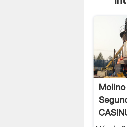
In
Molino
Segun
CASIN