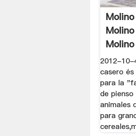
Molino
Molino
Molino 
2012-10-4
casero és
para la "f
de pienso
animales 
para gran
cereales,m