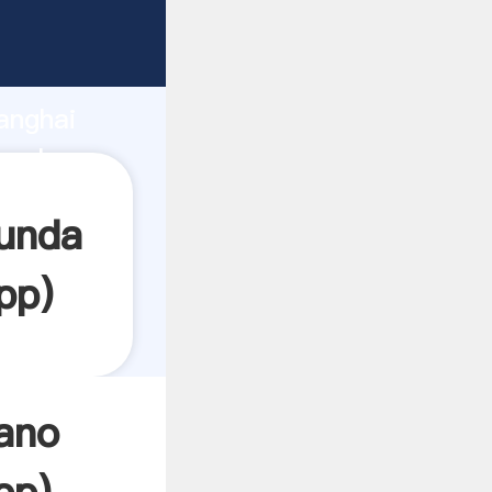
arrando
anghai
a el
gunda
pp
)
ano