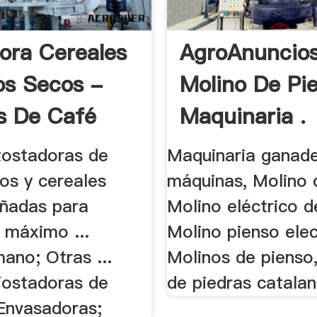
ora Cereales
AgroAnuncios
os Secos -
Molino De Pi
s De Café
Maquinaria .
tostadoras de
Maquinaria ganade
os y cereales
máquinas, Molino 
eñadas para
Molino eléctrico d
 máximo ...
Molino pienso elec
ano; Otras ...
Molinos de pienso
Tostadoras de
de piedras catalan,
 Envasadoras;