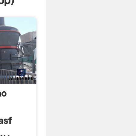
pp
)
no
asf