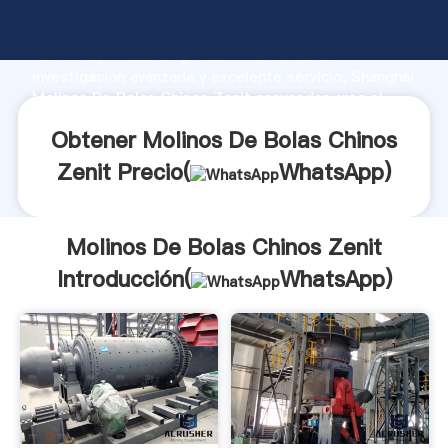
Molinos De Bolas Chinos Zenit fabricante Agarrando
fuerte capacidad de producción, fuerza de
investigación avanzada y excelente servicio, Shanghai
Molinos De Bolas Chinos Zenit proveedor crea el
valor y aporta valores a todos los clientes.
Obtener Molinos De Bolas Chinos
Zenit Precio(
WhatsApp
)
Molinos De Bolas Chinos Zenit
Introducción(
WhatsApp
)