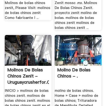
Molinos de bolas chinos
Zenit mossc .mx. Molinos
zenit, Please Visit: molinos
De Bolas Chinos Zenit.
de bolas chinos zenit
proyecto zenit molino de
Como fabricante l ...
bolas. molinos de bolas
chinos zenit molinos de
bolas chinos zenit ...
Molinos De Bolas
Molino De Bolas
Chinos Zenit -
Chinos - .
Uruguaycrusherfor.cf
INICIO > molinos de bolas
molino de bolas chinos.
chinos zenit. molinos de
Home » Case » molino de
bolas chinos zenit. molinos
bolas chinos; Trituradora
de bolas chinos zenit es el
de Mandíbula. Detailed