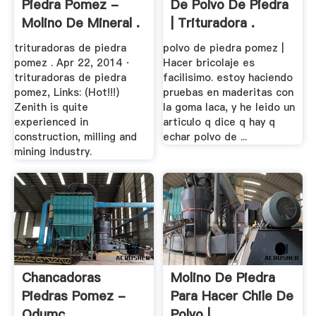
Piedra Pomez -
De Polvo De Piedra
Molino De Mineral .
| Trituradora .
trituradoras de piedra
polvo de piedra pomez |
pomez . Apr 22, 2014 ·
Hacer bricolaje es
trituradoras de piedra
facilisimo. estoy haciendo
pomez, Links: (Hot!!!)
pruebas en maderitas con
Zenith is quite
la goma laca, y he leido un
experienced in
articulo q dice q hay q
construction, milling and
echar polvo de ...
mining industry.
Chancadoras
Molino De Piedra
Piedras Pomez -
Para Hacer Chile De
Odumc
Polvo | .