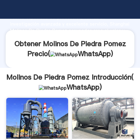
Molinos De Piedra Pomez fabricante Agarrando
fuerte capacidad de producción, fuerza de
investigación avanzada y excelente servicio, Shanghai
Molinos De Piedra Pomez proveedor crea el valor y
aporta valores a todos los clientes.
Obtener Molinos De Piedra Pomez
Precio(
WhatsApp
)
Molinos De Piedra Pomez Introducción(
WhatsApp
)