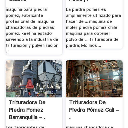
maquina para piedra
La piedra pómez es
pomez, Fabricante
ampliamente utilizado para
profesional de. máquina
hacer de ... maquina de
chancadoras de piedras
moler piedra pomez chile;
pomez. keel ha estado
maquina para obtener
sirviendo a la industria de
polvo de ... Trituradora de
trituración y pulverización
piedra; Molinos ...
...
Trituradora De
Trituradora De
Piedra Pomez
Piedra Pómez Cali -
Barranquilla - .
.
Los fabricantes de
maquina chancadora de