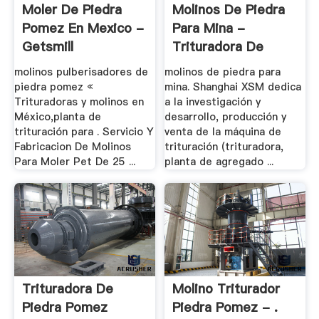
Moler De Piedra
Molinos De Piedra
Pomez En Mexico -
Para Mina -
Getsmill
Trituradora De
Cono
molinos pulberisadores de
molinos de piedra para
piedra pomez «
mina. Shanghai XSM dedica
Trituradoras y molinos en
a la investigación y
México,planta de
desarrollo, producción y
trituración para . Servicio Y
venta de la máquina de
Fabricacion De Molinos
trituración (trituradora,
Para Moler Pet De 25 ...
planta de agregado ...
Trituradora De
Molino Triturador
Piedra Pomez
Piedra Pomez - .