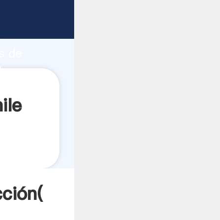
uerte
ón
s de
lores a
ile
cción(