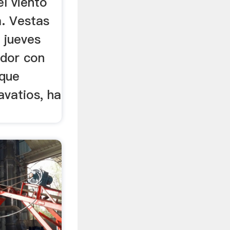
l viento
. Vestas
 jueves
ador con
 que
avatios, ha