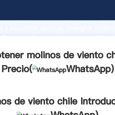
de viento chile fabricante Agarrando f
d de producción, fuerza de investigaci
 y excelente servicio, Shanghai molino
hile proveedor crea el valor y aporta va
s clientes.
tener molinos de viento ch
Precio(
WhatsApp
)
os de viento chile Introdu