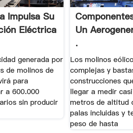
a Impulsa Su
Componentes
ción Eléctrica
Un Aerogener
.
icidad generada por
Los molinos eólic
es de molinos de
complejas y basta
virá para
construcciones qu
ar a 600.000
llegar a medir cas
iarios sin producir
metros de altitud 
palas incluidas y t
peso de hasta