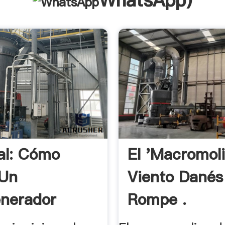
WhatsApp
)
al: Cómo
El 'macromol
 Un
Viento Danés
nerador
Rompe .
 .