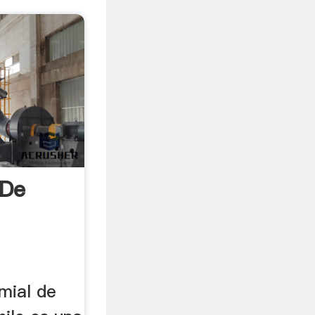
 De
mial de