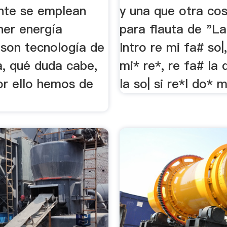
nte se emplean
y una que otra co
ner energía
para flauta de "L
 son tecnología de
Intro re mi fa# so|
a, qué duda cabe,
mi* re*, re fa# la 
or ello hemos de
la so| si re*l do* mi