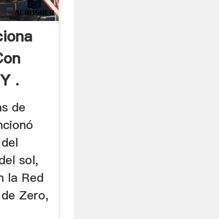
ciona
Con
Y .
as de
ncionó
 del
del sol,
n la Red
 de Zero,