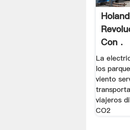
Holand
Revolu
Con .
La electr
los parqu
viento ser
transport
viajeros d
CO2