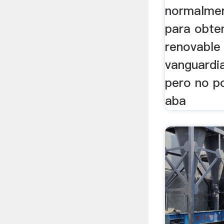
normalme
para obte
renovable
vanguardi
pero no p
aba