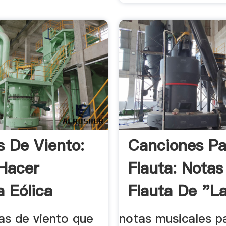
s De Viento:
Canciones Pa
Hacer
Flauta: Notas
a Eólica
Flauta De "La
a
as de viento que
notas musicales pa