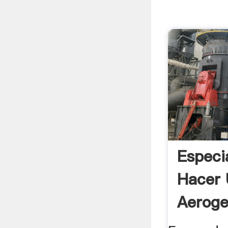
Especi
Hacer
Aeroge
(molino