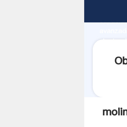
molinos 
capacida
avanzada
viento c
todos lo
Ob
molin