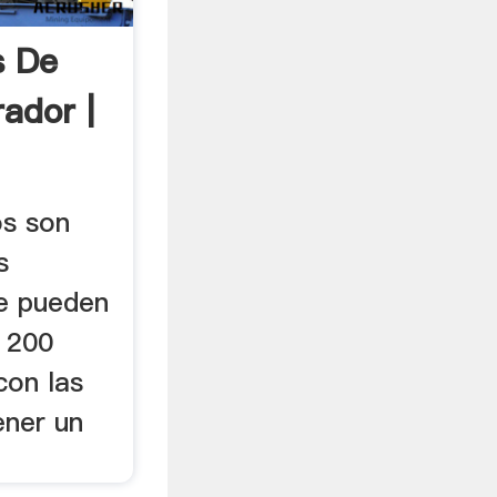
 De
ador |
os son
s
e pueden
i 200
con las
ener un