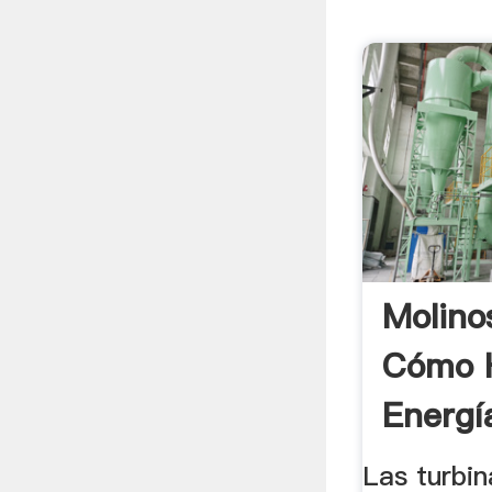
Molino
Cómo 
Energí
Caser
Las turbin