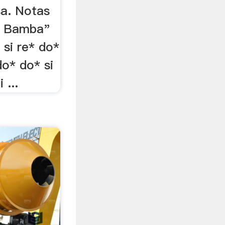
sa. Notas
a Bamba"
, si re* do*
do* do* si
 ...