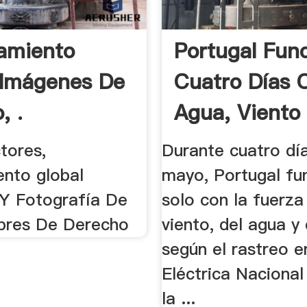
amiento
Portugal Fun
 Imágenes De
Cuatro Días 
, .
Agua, Viento 
tores,
Durante cuatro dí
ento global
mayo, Portugal fu
Y Fotografía De
solo con la fuerza
ibres De Derecho
viento, del agua y 
según el rastreo e
Eléctrica Nacional
la ...