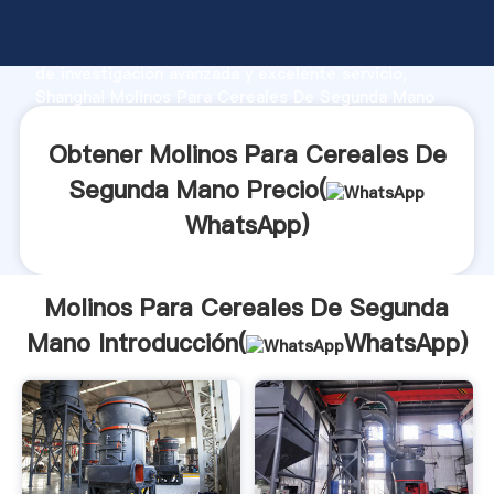
Molinos Para Cereales De Segunda Mano fabricante
Agarrando fuerte capacidad de producción, fuerza
de investigación avanzada y excelente servicio,
Shanghai Molinos Para Cereales De Segunda Mano
proveedor crea el valor y aporta valores a todos los
clientes.
Obtener Molinos Para Cereales De
Segunda Mano Precio(
WhatsApp
)
Molinos Para Cereales De Segunda
Mano Introducción(
WhatsApp
)