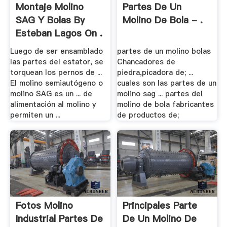
Montaje Molino
Partes De Un
SAG Y Bolas By
Molino De Bola - .
Esteban Lagos On .
Luego de ser ensamblado
partes de un molino bolas
las partes del estator, se
Chancadores de
torquean los pernos de ...
piedra,picadora de; ...
El molino semiautógeno o
cuales son las partes de un
molino SAG es un ... de
molino sag ... partes del
alimentación al molino y
molino de bola fabricantes
permiten un ...
de productos de;
Fotos Molino
Principales Parte
Industrial Partes De
De Un Molino De