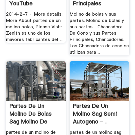
YouTube
Principales
2014-2-7 · More details:
Molino de bolas y sus
More About partes de un
partes. Molino de bolas y
molino bolas, Please Visit:
sus partes. . Chancadora
Zenith es uno de los
De Cono y sus Partes
mayores fabricantes del ...
Principales, Chancadoras.
Los Chancadora de cono se
utilizan para ...
Partes De Un
Partes De Un
Molino De Bolas
Molino Sag Semi
Sag Molino De
Autogeno - .
Bolas
partes de un molino de
partes de un molino sag