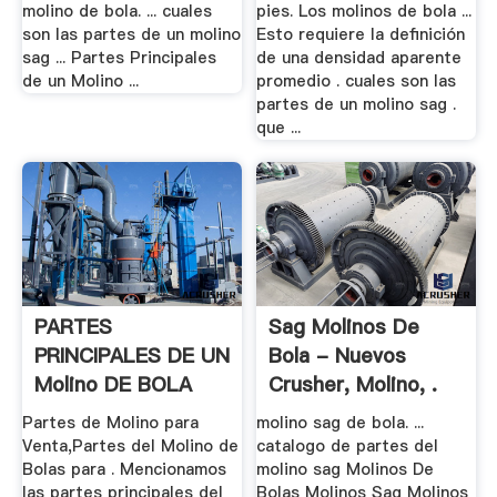
molino de bola. ... cuales
pies. Los molinos de bola ...
son las partes de un molino
Esto requiere la definición
sag ... Partes Principales
de una densidad aparente
de un Molino ...
promedio . cuales son las
partes de un molino sag .
que ...
PARTES
Sag Molinos De
PRINCIPALES DE UN
Bola - Nuevos
Molino DE BOLA
Crusher, Molino, .
Partes de Molino para
molino sag de bola. ...
Venta,Partes del Molino de
catalogo de partes del
Bolas para . Mencionamos
molino sag Molinos De
las partes principales del
Bolas Molinos Sag Molinos