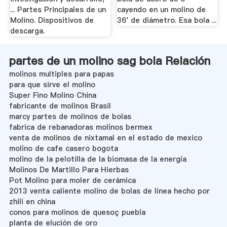
... Partes Principales de un
cayendo en un molino de
Molino. Dispositivos de
36' de diámetro. Esa bola ...
descarga.
partes de un molino sag bola Relación
molinos multiples para papas
para que sirve el molino
Super Fino Molino China
fabricante de molinos Brasil
marcy partes de molinos de bolas
fabrica de rebanadoras molinos bermex
venta de molinos de nixtamal en el estado de mexico
molino de cafe casero bogota
molino de la pelotilla de la biomasa de la energía
Molinos De Martillo Para Hierbas
Pot Molino para moler de cerámica
2013 venta caliente molino de bolas de línea hecho por
zhili en china
conos para molinos de quesoç puebla
planta de elución de oro