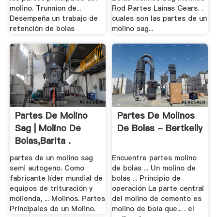
molino. Trunnion de...
Rod Partes Lainas Gears. .
Desempeña un trabajo de
cuales son las partes de un
retenciòn de bolas
molino sag...
Partes De Molino
Partes De Molinos
Sag | Molino De
De Bolas - Bertkelly
Bolas,Barita .
partes de un molino sag
Encuentre partes molino
semi autogeno. Como
de bolas ... Un molino de
fabricante líder mundial de
bolas ... Principio de
equipos de trituración y
operación La parte central
molienda, ... Molinos. Partes
del molino de cemento es
Principales de un Molino.
molino de bola que... . el