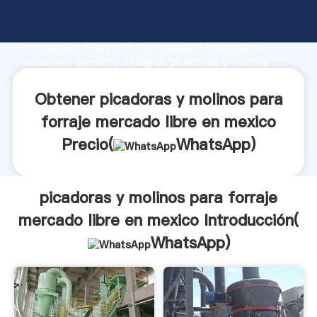
picadoras y molinos para forraje mercado libre en
mexico fabricante Agarrando fuerte capacidad de
producción, fuerza de investigación avanzada y
excelente servicio, Shanghai picadoras y molinos
para forraje mercado libre en mexico proveedor crea
el valor y aporta valores a todos los clientes.
Obtener picadoras y molinos para
forraje mercado libre en mexico
Precio(
WhatsApp
)
picadoras y molinos para forraje
mercado libre en mexico Introducción(
WhatsApp
)