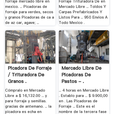
forraje mercado libre en
Forraje Trituradora De en
mexico. ... Picadoras de
Mercado Libre ... Toldos Y
forraje para verdes, secos
Carpas Prefabricados Y
y granos Picadoras de ca a
Listos Para ... 950 Envios A
de az car, agave; ...
Todo Mexico .
Picadora De Forraje
Mercado Libre De
/ Trituradora De
Picadoras De
Granos .
Pastos - .
Cómpralo en Mercado
... 4 horas en Mercado Libre
Libre a $ 16,132.00 ... y
. Establo para ... $ 9.900,00
para forraje y semillas.
en . Las Picadoras de
gracias de antemano. ... la
Forraje ... Este es el
picadora es echa en
nombre de la tercera fase