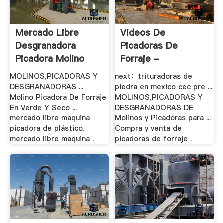
Mercado Libre
Videos De
Desgranadora
Picadoras De
Picadora Molino
Forraje -
Trituradora De La .
MOLINOS,PICADORAS Y
next：trituradoras de
DESGRANADORAS ...
piedra en mexico cec pre ...
Molino Picadora De Forraje
MOLINOS,PICADORAS Y
En Verde Y Seco ...
DESGRANADORAS DE
mercado libre maquina
Molinos y Picadoras para ...
picadora de plástico.
Compra y venta de
mercado libre maquina .
picadoras de forraje .