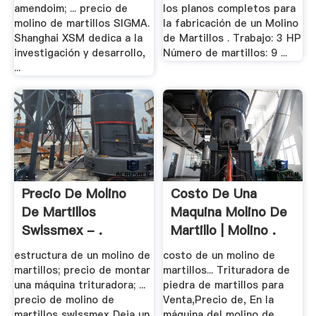
amendoim; ... precio de
los planos completos para
molino de martillos SIGMA.
la fabricación de un Molino
Shanghai XSM dedica a la
de Martillos . Trabajo: 3 HP
investigación y desarrollo,
Número de martillos: 9 ...
...
Precio De Molino
Costo De Una
De Martillos
Maquina Molino De
Swlssmex - .
Martillo | Molino .
estructura de un molino de
costo de un molino de
martillos; precio de montar
martillos... Trituradora de
una máquina trituradora; ...
piedra de martillos para
precio de molino de
Venta,Precio de, En la
martillos swlssmex Deja un
máquina del molino de