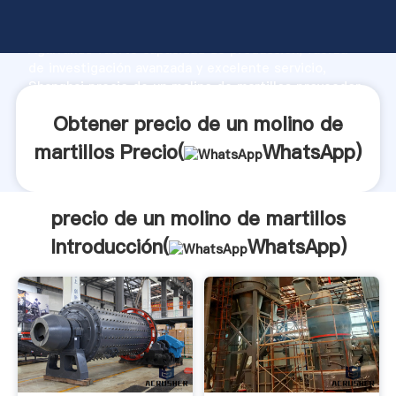
precio de un molino de martillos fabricante
Agarrando fuerte capacidad de producción, fuerza
de investigación avanzada y excelente servicio,
Shanghai precio de un molino de martillos proveedor
crea el valor y aporta valores a todos los clientes.
Obtener precio de un molino de
martillos Precio(
WhatsApp
)
precio de un molino de martillos
Introducción(
WhatsApp
)