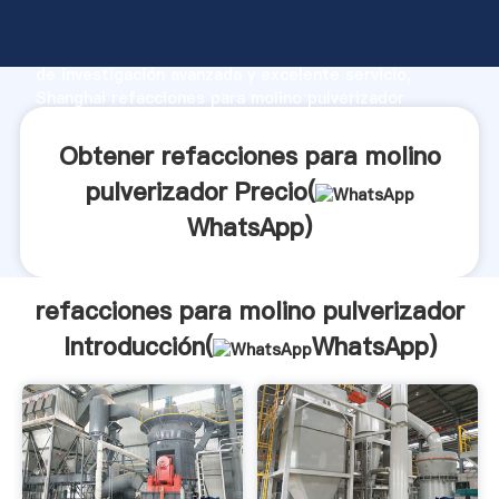
refacciones para molino pulverizador fabricante
Agarrando fuerte capacidad de producción, fuerza
de investigación avanzada y excelente servicio,
Shanghai refacciones para molino pulverizador
proveedor crea el valor y aporta valores a todos los
clientes.
Obtener refacciones para molino
pulverizador Precio(
WhatsApp
)
refacciones para molino pulverizador
Introducción(
WhatsApp
)