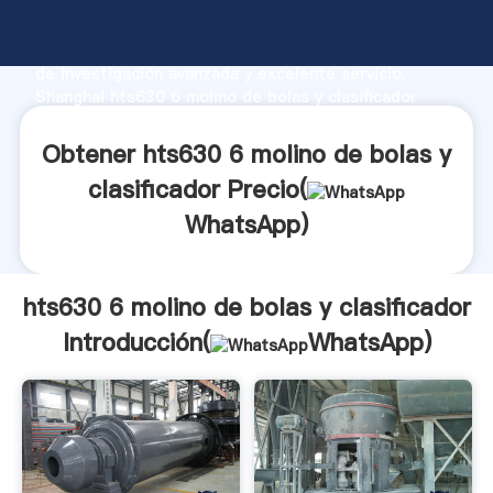
hts630 6 molino de bolas y clasificador fabricante
Agarrando fuerte capacidad de producción, fuerza
de investigación avanzada y excelente servicio,
Shanghai hts630 6 molino de bolas y clasificador
proveedor crea el valor y aporta valores a todos los
clientes.
Obtener hts630 6 molino de bolas y
clasificador Precio(
WhatsApp
)
hts630 6 molino de bolas y clasificador
Introducción(
WhatsApp
)