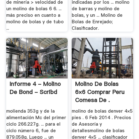
de minería > velocidad de
indicadas por los ... molino
un molino de bolas 6 6. ...
de barras y molino de
más preciso en cuanto a
bolas, y un ... Molino de
molino de bolas y de tubo
Bolas de Enrejado;
...
Clasificador.
Informe 4 - Molino
Molino De Bolas
De Bond - Scribd
6×6 Comprar Peru
Comesa De .
molienda 353g y de la
molino de bolas denver 4×5
alimentación Mc del primer
pies . 6 Feb 2014 . Precios
ciclo 266.227g. ... para el
de Asesoría y
ciclo número 6, fue de
detallesmolino de bolas
879.058g. Luego ... un
denver 4×5 ... clasificador