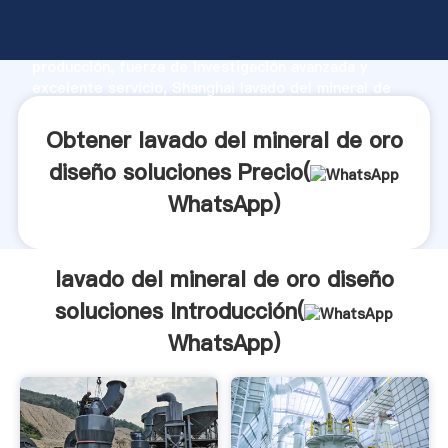
lavado del mineral de oro diseño soluciones
fabricante Agarrando fuerte capacidad de
producción, fuerza de investigación avanzada y
excelente servicio, Shanghai lavado del mineral de
oro diseño soluciones proveedor crea el valor y
aporta valores a todos los clientes.
Obtener lavado del mineral de oro
diseño soluciones Precio(
WhatsApp
)
lavado del mineral de oro diseño
soluciones Introducción(
WhatsApp
)